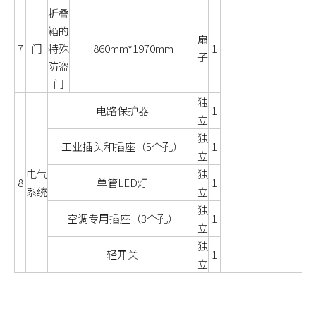
折叠
箱的
扇
7
门
特殊
860mm*1970mm
1
子
防盗
门
独
电路保护器
1
立
独
工业插头和插座（5个孔）
1
立
电气
独
8
单管LED灯
1
系统
立
独
空调专用插座（3个孔）
1
立
独
轻开关
1
立