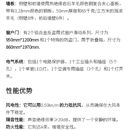
墙板
：侧壁和前墙使用热绝缘岩石羊毛颜色钢复合夹心面板，
带有0.28mm颜色的钢板，50mm厚度和65千克/立方米的摇滚
羊毛（侧壁8件，前后墙壁6件）。
窗户门
：有2个铝合金反盗用式窗户滑动系列，尺寸为
950mm*1200mm
和1个特殊的防盗门，用于折叠箱，尺寸为
860mm*1970mm
.
电气系统
：包括1个电路保护器，1个工业插头和插座（5个
孔），1个单管LED灯，1个空调专用插座（3个孔）和1个灯开
关。
性能优势
风电性：它可以用
0.50kn/m
的力抵抗风
，从而确保在大风条
件下稳定。
隔音性能
：声音绝缘效果≥20dB，提供了一个安静的环境。
防火性能
：它到达A类，增强安全性。