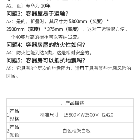
A2：设计寿命为
10年
.
问题3：容器屋易于运输？
A3：是的，折叠时，其尺寸为
5800mm（长度） *
2500mm（宽度） * 375mm（高度）
，这对于运输很方便。
一个40英尺高的橱柜可以容纳12套。
问题4：容器房屋的防火性如何？
A4：防火性能到达A类，这是相对安全的。
问题5：容器房可以抵抗地震吗？
A5：它具有8个层次的地震阻力，适用于具有某些地震风险的
区域。
一、产品描述
产品
1
标准尺寸：L5800×W2500×H2420
规格
产品
2
白色框架白板
颜色