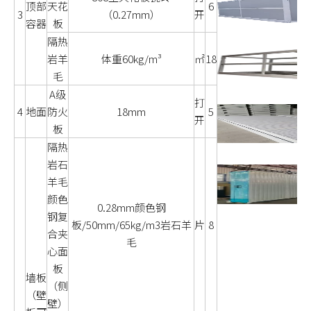
顶部
天花
6
3
（0.27mm）
开
容器
板
隔热
岩羊
体重60kg/m³
㎡
18
毛
A级
打
4
地面
防火
18mm
5
开
板
隔热
岩石
羊毛
颜色
0.28mm颜色钢
钢复
板/50mm/65kg/m3岩石羊
片
8
合夹
毛
心面
板
墙板
（侧
（壁
壁）