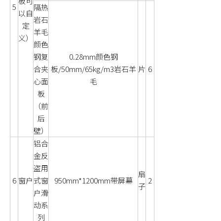
板可
5
隔热
以自
岩石
定
羊毛
义）
颜色
钢复
0.28mm颜色钢
合夹
板/50mm/65kg/m3岩石羊
片
6
心面
毛
板
（前
后
壁）
铝合
金反
盗用
扇
6
窗户
式窗
950mm*1200mm带屏幕
2
子
户滑
动系
列