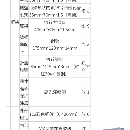
侧壁
特殊形状的镀锌钢凹形孔管
根
8
框架
55mm*70mm*1.5（两侧）
2
框架
镀锌方钢管
底梁
根
9
40mm*60mm*1.5mm
铸钢
钢板
角配
片
8
175mm*120mm*14mm
件
镀锌铰链
折叠
独
85mm*115mm*3mm（轴
34
铰链
立
柱304不锈钢）
整体
框架
高光泽喷漆
放
1
保护
涂层
外部
102彩色钢砖（0.426mm）
放
6
屋顶
内部
808型天花板瓷砖
打