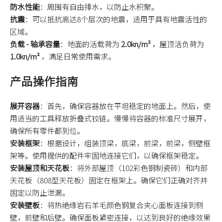
防水性能
：周围有自由排水，以防止水积聚。
抗震
：可以抵抗高达8个层次的地震，适用于具有地震活性的
区域。
负载 - 轴承容量
：地面的活载荷为
2.0kn/m²
，屋顶活负荷为
1.0kn/m²
，满足日常使用需求。
产品操作指南
展开容器
：首先，确保容器放在平坦稳定的地面上。然后，使
用适当的工具释放折叠式铰链。慢慢将容器的标准尺寸展开，
确保所有零件都到位。
安装框架
：根据设计，组装顶梁，底梁，前梁，前梁，侧壁框
架等。使用提供的配件牢固地连接它们，以确保框架稳定。
安装屋顶和天花板
：将外部屋顶（102彩色钢制瓷砖）和内部
天花板（808型天花板）固定在框架上。确保它们正确对齐并
固定以防止泄漏。
安装壁板
：将热绝缘岩石羊毛颜色钢复合夹心面板连接到侧
壁，前壁和后壁。确保面板紧密连接，以达到良好的绝缘效果