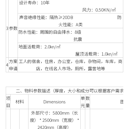
设计寿命：10年
风力：0.50KN/㎡
声音绝缘性能：隔热≥20DB 防
火性能：A类
3
参数
防水性能：周围的自由排水：8级
抗震
地面活载荷：2.0kn/㎡
屋顶活载荷：1.0kn/㎡
方案
工人的宿舍，住房，办公室，仓库，杂物间，车库，商
4
申请
店，在线名人市场，厕所，露营地等
二、物料参数描述（厚度，大小和成分可以根据客户需求进
项
单
数
材料
Dimensions
图片
目
元
量
外部尺寸：5800mm（长
度） * 2500mm（宽度） *
2420mm（高度）