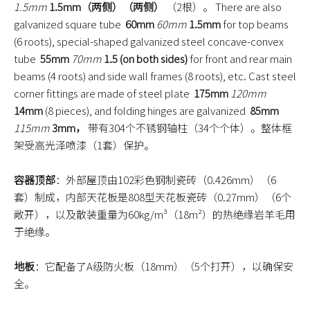
1.5mm
1.5mm（两侧）（两侧）
（2根）。 There are also
galvanized square tube
60mm
60mm
1.5mm
for top beams
(6 roots), special-shaped galvanized steel concave-convex
tube
55mm
70mm
1.5 (on both sides)
for front and rear main
beams (4 roots) and side wall frames (8 roots), etc. Cast steel
corner fittings are made of steel plate
175mm
120mm
14mm
(8 pieces), and folding hinges are galvanized
85mm
115mm
3mm，
带有304个不锈钢轴柱（34个个体）。整体框
架受高光泽喷漆（1套）保护。
容器顶部
：外部屋顶由102彩色钢制瓷砖（0.426mm）（6
套）制成，内部天花板是808型天花板瓷砖（0.27mm）（6个
敞开），以及散装重量为60kg/m³（18m²）的热绝缘岩羊毛用
于绝缘。
地板
：它配备了A级防火板（18mm）（5个打开），以确保安
全。